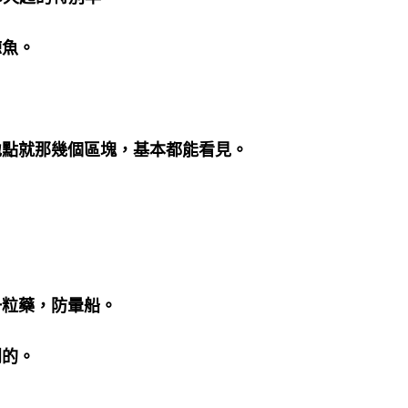
鯨魚。
地點就那幾個區塊，基本都能看見。
一粒藥，防暈船。
到的。