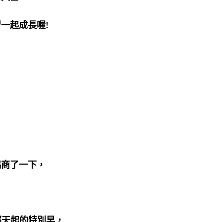
一起成長喔!
，
協商了一下，
那天起的特別早，