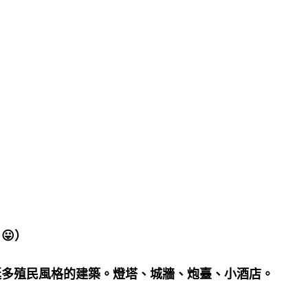
片
😛
）
挺多殖民風格的建築。燈塔、城牆、炮臺、小酒店。