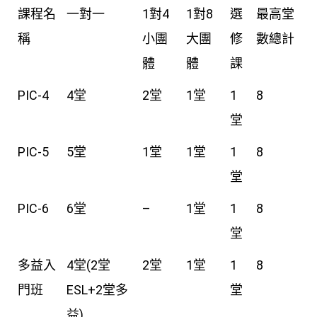
課程名
一對一
1對4
1對8
選
最高堂
稱
小團
大團
修
數總計
體
體
課
PIC-4
4堂
2堂
1堂
1
8
堂
PIC-5
5堂
1堂
1堂
1
8
堂
PIC-6
6堂
–
1堂
1
8
堂
多益入
4堂(2堂
2堂
1堂
1
8
門班
ESL+2堂多
堂
益)