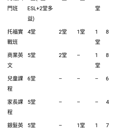
門班
ESL+2堂多
堂
益)
托福實
4堂
2堂
1堂
1
8
戰班
堂
商業英
5堂
2堂
–
1
8
文
堂
兒童課
6堂
–
–
–
6
程
家長課
5堂
–
–
–
4
程
銀髮英
5堂
–
1堂
1
7