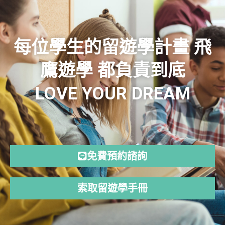
每位學生的留遊學計畫 飛
鷹遊學 都負責到底
LOVE YOUR DREAM
免費預約諮詢
索取留遊學手冊