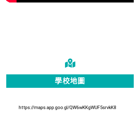
學校地圖
https://maps.app.goo.gl/QW6wKKgWUF5srvkK8