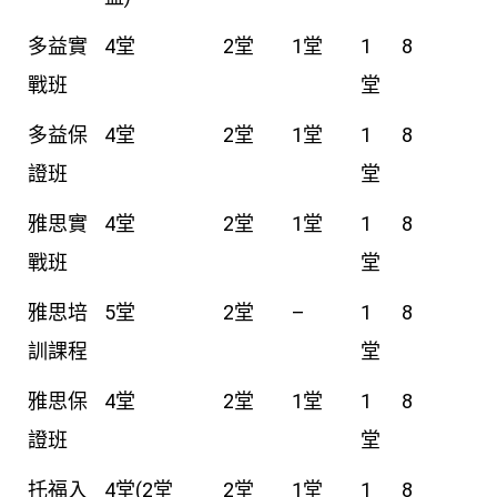
多益實
4堂
2堂
1堂
1
8
戰班
堂
多益保
4堂
2堂
1堂
1
8
證班
堂
雅思實
4堂
2堂
1堂
1
8
戰班
堂
雅思培
5堂
2堂
–
1
8
訓課程
堂
雅思保
4堂
2堂
1堂
1
8
證班
堂
托福入
4堂(2堂
2堂
1堂
1
8