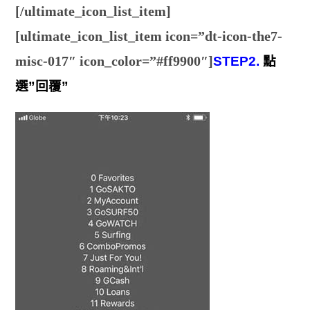
[/ultimate_icon_list_item]
[ultimate_icon_list_item icon=”dt-icon-the7-
misc-017″ icon_color=”#ff9900″]
STEP2.
點
選”回覆”