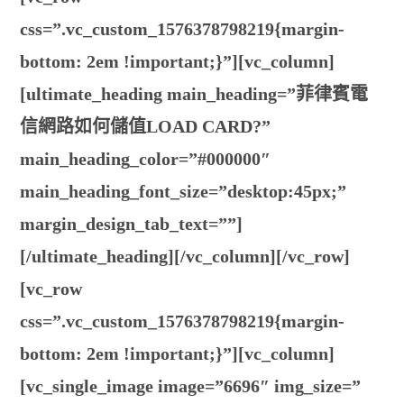
css=”.vc_custom_1576378798219{margin-
bottom: 2em !important;}”][vc_column]
[ultimate_heading main_heading=”菲律賓電
信網路如何儲值LOAD CARD?”
main_heading_color=”#000000″
main_heading_font_size=”desktop:45px;”
margin_design_tab_text=””]
[/ultimate_heading][/vc_column][/vc_row]
[vc_row
css=”.vc_custom_1576378798219{margin-
bottom: 2em !important;}”][vc_column]
[vc_single_image image=”6696″ img_size=”