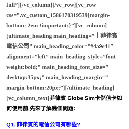
full”][/vc_column][/vc_row][vc_row
css=”.vc_custom_1586170319539{margin-
bottom: 2em !important;}”][vc_column]
[ultimate_heading main_heading=”｜菲律賓
電信公司” main_heading_color=”#4a9e41″
alignment=”left” main_heading_style=”font-
weight:bold;” main_heading_font_size=”
desktop:35px;” main_heading_margin=”
margin-bottom:20px;”][/ultimate_heading]
[vc_column_text]
菲律賓 Globe Sim卡儲值卡如
何使用前,先來了解幾個問題:
Q1. 菲律賓的電信公司有哪些?