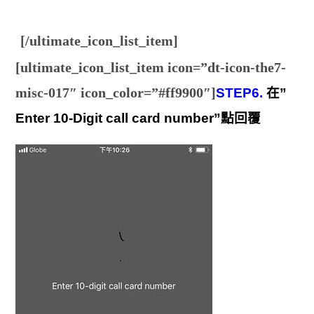
[/ultimate_icon_list_item]
[ultimate_icon_list_item icon=”dt-icon-the7-
misc-017″ icon_color=”#ff9900″]
STEP6.
在”
Enter 10-Digit call card number”點回覆