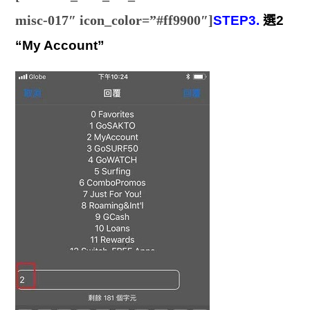
misc-017″ icon_color=”#ff9900″]
STEP3.
選2
“My Account”