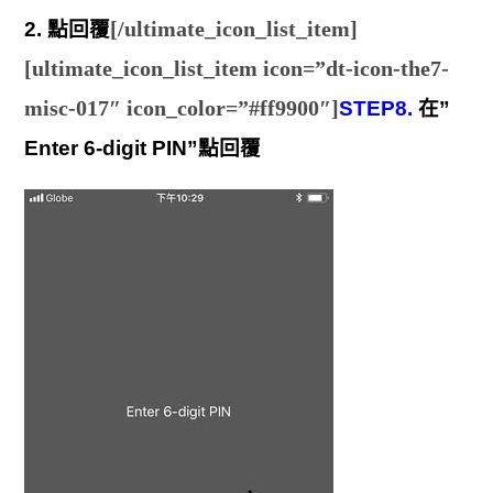
[/ultimate_icon_list_item]
2. 點回覆
[ultimate_icon_list_item icon=”dt-icon-the7-
misc-017″ icon_color=”#ff9900″]
STEP8.
在”
Enter 6-digit PIN”點回覆