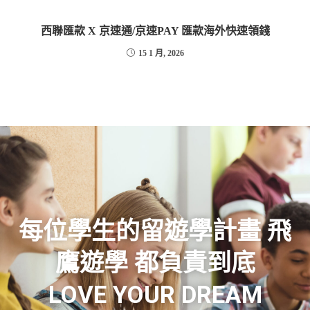
西聯匯款 X 京速通/京速PAY 匯款海外快速領錢
15 1 月, 2026
每位學生的留遊學計畫 飛
鷹遊學 都負責到底
LOVE YOUR DREAM