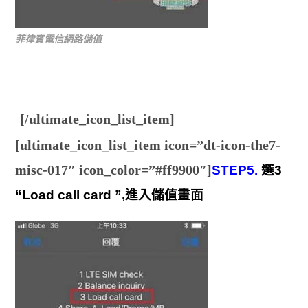
菲律賓電信網路儲值
[/ultimate_icon_list_item]
[ultimate_icon_list_item icon=”dt-icon-the7-
misc-017″ icon_color=”#ff9900″]
STEP5.
選3
“Load call card ”,進入儲值畫面