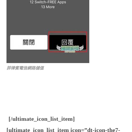
菲律賓電信網路儲值
[/ultimate_icon_list_item]
[ultimate_icon_list_item icon=”dt-icon-the7-