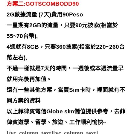
方案二
:GOTSCOMBODD90
2G
數據流量
(7
天
)
費用
90Peso
一星期有2GB的流量，只要90元披索(相當於
55~70台幣),
4週就有8GB，只要360披索(相當於220~260台
幣左右),
不過一樣就是7天的時間，一週後或本週流量早
就用完後再加值。
還有一些其他方案，當買Sim卡時，裡面就有不
同方案的資料
以上菲律賓電信Globe sim儲值提供參考，去菲
律賓遊學
、留學
、旅遊
、工作順利愉快~
[/vc_column_text][vc_column_text]