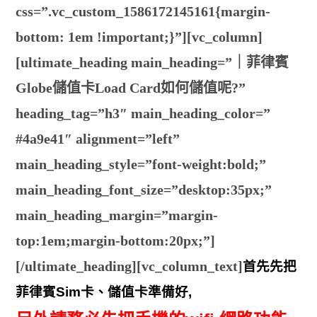
css=”.vc_custom_1586172145161{margin-
bottom: 1em !important;}”][vc_column]
[ultimate_heading main_heading=”｜菲律賓
Globe儲值卡Load Card如何儲值呢?”
heading_tag=”h3″ main_heading_color=”
#4a9e41″ alignment=”left”
main_heading_style=”font-weight:bold;”
main_heading_font_size=”desktop:35px;”
main_heading_margin=”margin-
top:1em;margin-bottom:20px;”]
[/ultimate_heading][vc_column_text]
首先先把
菲律賓Sim卡、儲值卡準備好,