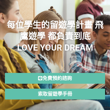
每位學生的留遊學計畫 飛
鷹遊學 都負責到底
LOVE YOUR DREAM
免費預約諮詢
索取留遊學手冊