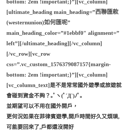
bottom: 2em !important;}”][vc_column]
[ultimate_heading main_heading=”西聯匯款
(westernunion)如何匯呢”
main_heading_color=”#1ebbf0″ alignment=”
left”][/ultimate_heading][/vc_column]
[/vc_row][vc_row
css=”.vc_custom_1576379087157{margin-
bottom: 2em !important;}”][vc_column]
[vc_column_text]
是不是常常國外遊學或旅遊就
會碰到資金不夠？｡ﾟヽ(ﾟ´Д`)ﾉﾟ｡
並期望可以不用在國外開戶，
更何況如果在菲律賓遊學,開戶時間好久又煩瑣,
可能要回來了,戶都還沒開好