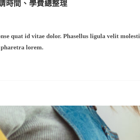
申請時間、學費總整理
e quat id vitae dolor. Phasellus ligula velit molest
 pharetra lorem.