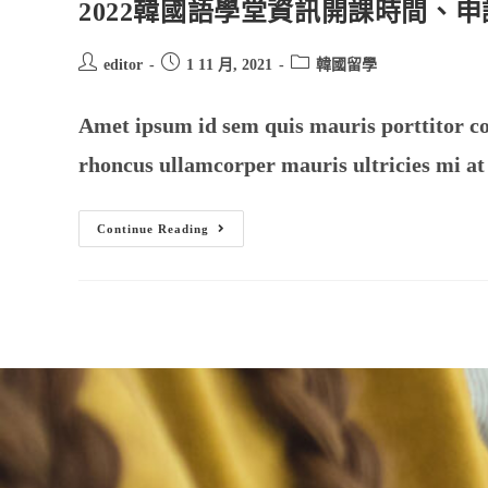
2022韓國語學堂資訊開課時間、
editor
1 11 月, 2021
韓國留學
Amet ipsum id sem quis mauris porttitor cons
rhoncus ullamcorper mauris ultricies mi at
Continue Reading